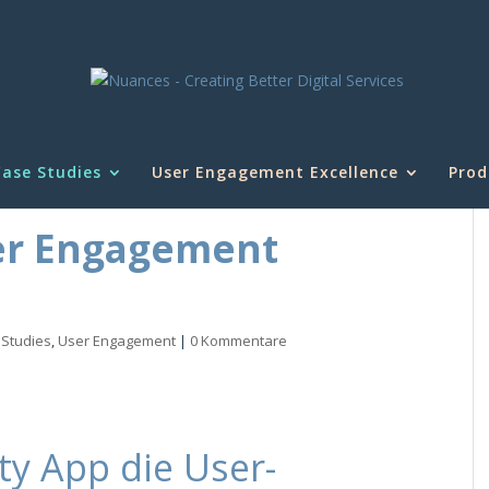
ase Studies
User Engagement Excellence
Prod
er Engagement
 Studies
,
User Engagement
|
0 Kommentare
y App die User-