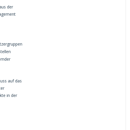
aus der
gagement
Nutzergruppen
tellen
ernder
uss auf das
ter
te in der