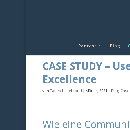
Podcast
Blog
C
CASE STUDY – Us
Excellence
von
Tabea Hildebrand
|
März 4, 2021
|
Blog
,
Case
Wie eine Communit